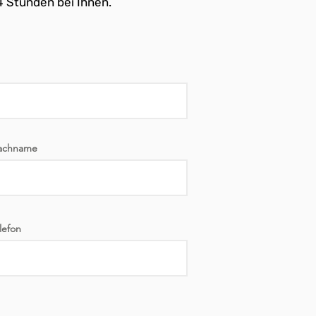
4 Stunden bei Ihnen.
achname
lefon