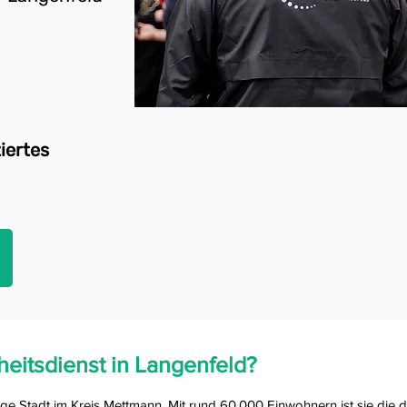
iertes
heit
sdienst
in Langenfeld?
ige Stadt im Kreis Mettmann. Mit rund 60.000 Einwohnern ist sie die d