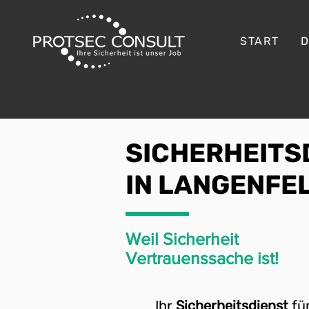
START
D
SICHERHEITS
IN LANGENFE
Weil Sicherheit
Vertrauenssache ist!
Ihr
Sicherheitsdienst
fü