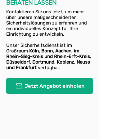
BERATEN LASSEN
Tagen im Jahr
Kontaktieren Sie uns jetzt, um mehr
IHK-geprüftes,
speziell
über unsere maßgeschneiderten
geschultes
Sicherheitslösungen zu erfahren und
ein individuelles Konzept für Ihre
Sicherheitspersonal
Einrichtung zu entwickeln.
Professioneller
Wach-
Unser Sicherheitsdienst ist im
und Sicherheitsdienst
Großraum
Köln, Bonn, Aachen, im
Rhein-Sieg-Kreis und Rhein-Erft-Kreis,
Düsseldorf, Dortmund, Koblenz, Neuss
und Frankfurt
verfügbar.
Jetzt Angebot einholen