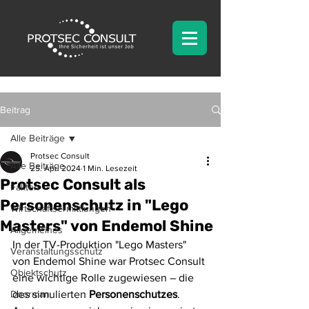
Beitrag
Alle Beiträge
Protsec Consult
Alle Beiträge
25. Apr. 2024
1 Min. Lesezeit
Protsec Consult als
Fakten
Personenschutz in "Lego
Wirtschaftsermittlungen
Masters" von Endemol Shine
Allgemeines
In der TV-Produktion "Lego Masters" 
Veranstaltungsschutz
von Endemol Shine war Protsec Consult 
Objektschutz
eine wichtige Rolle zugewiesen – die 
Doorman
des simulierten 
Personenschutzes
. 