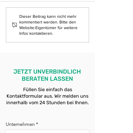
Erfolgreicher
Sicherheit und
Dieser Beitrag kann nicht mehr
kommentiert werden. Bitte den
Veranstaltungsschutz:
Vertrauen: Pro
Website-Eigentümer für weitere
Protsec Consult
Consult sicher
Infos kontaktieren.
sichert SIXX PAXX im
und SPD mit
Kölner Sartory Saal
professionell
Personenschu
JETZT UNVERBINDLICH
BERATEN LASSEN
Füllen Sie einfach das
Kontaktformular aus. Wir melden uns
innerhalb vom 24 Stunden bei Ihnen.
Unternehmen